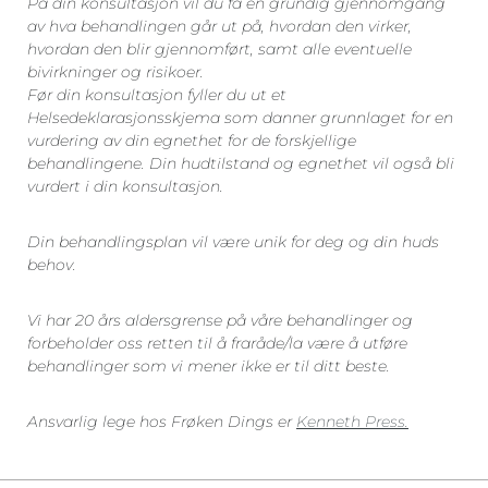
På din konsultasjon vil du få en grundig gjennomgang
av hva behandlingen går ut på, hvordan den virker,
hvordan den blir gjennomført, samt alle eventuelle
bivirkninger og risikoer.
Før din konsultasjon fyller du ut et
Helsedeklarasjonsskjema som danner grunnlaget for en
vurdering av din egnethet for de forskjellige
behandlingene. Din hudtilstand og egnethet vil også bli
vurdert i din konsultasjon.
Din behandlingsplan vil være unik for deg og din huds
behov.
Vi har 20 års aldersgrense på våre behandlinger og
forbeholder oss retten til å fraråde/la være å utføre
behandlinger som vi mener ikke er til ditt beste.
Ansvarlig lege hos Frøken Dings er
Kenneth Press.