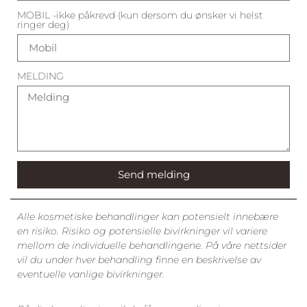
MOBIL -ikke påkrevd (kun dersom du ønsker vi helst
ringer deg)
MELDING
Send melding
Alle kosmetiske behandlinger kan potensielt innebære
en risiko. Risiko og potensielle bivirkninger vil variere
mellom de individuelle behandlingene. På våre nettsider
vil du under hver behandling finne en beskrivelse av
eventuelle vanlige bivirkninger.