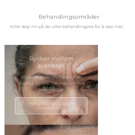
Behandlingsområder
Klikk deg inn på de ulike behandlingene for å lese mer:
Rynker mellom
øyenbryn
Klassisk rynke som kan gi et
alvorlig uttrykk. Les mer om hva
som hjelper
Behandling av linjer
mellom bryn