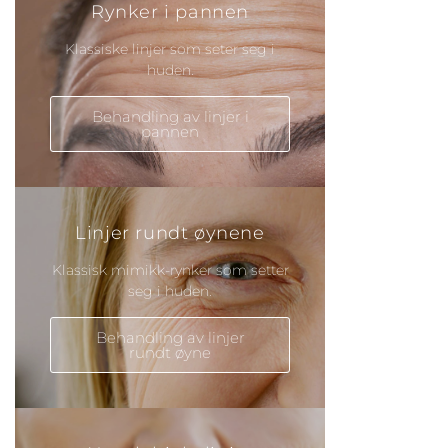
Rynker i pannen
Klassiske linjer som seter seg i
huden.
Behandling av linjer i
pannen
Linjer rundt øynene
Klassisk mimikk-rynker som setter
seg i huden.
Behandling av linjer
rundt øyne