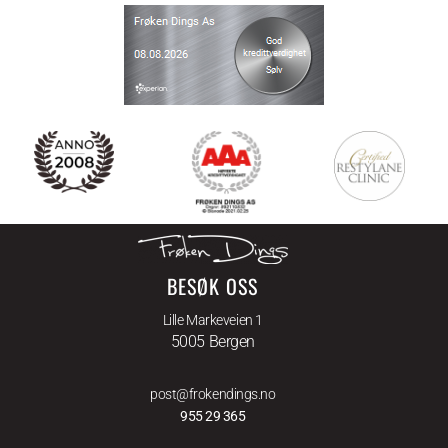
BESØK OSS
Lille Markeveien 1
5005 Bergen
post@frokendings.no
955 29 365