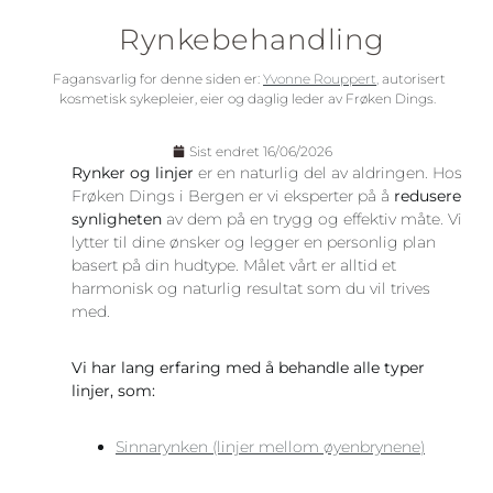
Rynkebehandling
Fagansvarlig for denne siden er:
Yvonne Rouppert,
autorisert
kosmetisk sykepleier, eier og daglig leder av Frøken Dings.
Sist endret 16/06/2026
Rynker og linjer
er en naturlig del av aldringen. Hos
Frøken Dings i Bergen er vi eksperter på å
redusere
synligheten
av dem på en trygg og effektiv måte. Vi
lytter til dine ønsker og legger en personlig plan
basert på din hudtype. Målet vårt er alltid et
harmonisk og naturlig resultat som du vil trives
med.
Vi har lang erfaring med å behandle alle typer
linjer, som:
Sinnarynken (linjer mellom øyenbrynene)