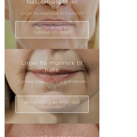
Nasolabiale linjer
Linjer fra nese ned til munnvik
Behandling av
nasolabiale linjer
Linjer fra munnvik til
hake
Typiske linjer pga slapp aldrende
hud
Behandling av linjer ved
munnviken