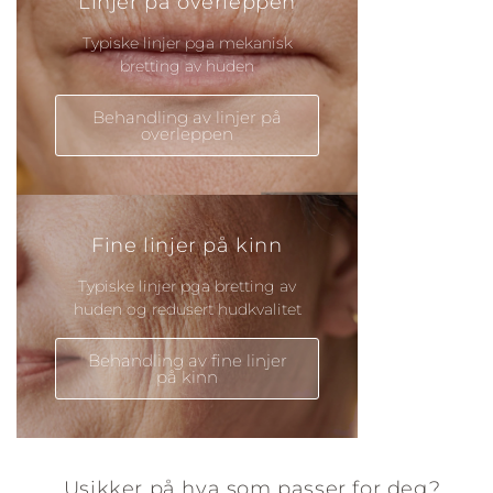
Linjer på overleppen
Typiske linjer pga mekanisk
bretting av huden
Behandling av linjer på
overleppen
Fine linjer på kinn
Typiske linjer pga bretting av
huden og redusert hudkvalitet
Behandling av fine linjer
på kinn
Usikker på hva som passer for deg?