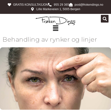
GRATIS KONSULTASJON
955 29 365
post@frokendings.no
Lille Markeveien 1, 5005 Bergen
Behandling av rynker og linjer