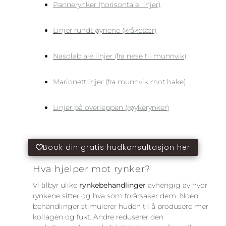
Pannerynker (horisontale linjer)
Linjer rundt øynene (kråketær)
Nasolabiale linjer (fra nese til munnvik)
Marionettlinjer (fra munnvik mot hake)
Linjer på overleppen (røykerynker)
Book din gratis hudkonsultasjon her
Hva hjelper mot rynker?
Vi tilbyr ulike
rynkebehandlinger
avhengig av hvor
rynkene sitter og hva som forårsaker dem. Noen
behandlinger stimulerer huden til å produsere mer
kollagen og fukt. Andre reduserer den