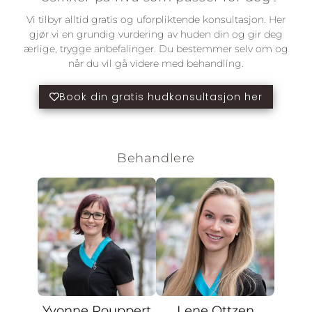
Vi tilbyr alltid gratis og uforpliktende konsultasjon. Her
gjør vi en grundig vurdering av huden din og gir deg
ærlige, trygge anbefalinger. Du bestemmer selv om og
når du vil gå videre med behandling.
Book din gratis hudkonsultasjon her
Behandlere
Yvonne Rouppert
Lene Ottzen