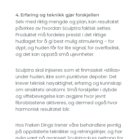
4. Erfaring og teknikk gjør forskjellen
Selv med riktig mengde og plan, kan resultatet
påvirkes av hvordan Sculptra faktisk settes.
Produktet må fordeles presist i det riktige
hudlaget for å gi best mulig stimulering – for
dypt, og huden får for lite signal; for overfladisk,
og det kan oppstå små ujevnheter.
Sculptra skal injiseres som et finmasket «stillas»
under huden, ikke som punktvise depoter. Det
krever teknisk nøyaktighet, erfaring og kunnskap
om ansiktets anatomi. Små forskjeller i dybde
og viftebevegelse kan avgjøre hvor jevnt
fibroblastene aktiveres, og dermed også hvor
harmonisk resultatet blir.
Hos Frøken Dings trener våre behandlere jevnlig
på oppdaterte teknikker og retningslinjer, og har
nylig vært på avansert Sculptra-kurs nettopp for