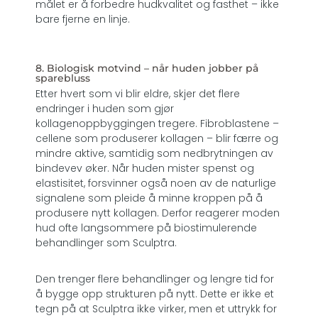
målet er å forbedre hudkvalitet og fasthet – ikke
bare fjerne en linje.
8. Biologisk motvind – når huden jobber på
sparebluss
Etter hvert som vi blir eldre, skjer det flere
endringer i huden som gjør
kollagenoppbyggingen tregere. Fibroblastene –
cellene som produserer kollagen – blir færre og
mindre aktive, samtidig som nedbrytningen av
bindevev øker. Når huden mister spenst og
elastisitet, forsvinner også noen av de naturlige
signalene som pleide å minne kroppen på å
produsere nytt kollagen. Derfor reagerer moden
hud ofte langsommere på biostimulerende
behandlinger som Sculptra.
Den trenger flere behandlinger og lengre tid for
å bygge opp strukturen på nytt. Dette er ikke et
tegn på at Sculptra ikke virker, men et uttrykk for