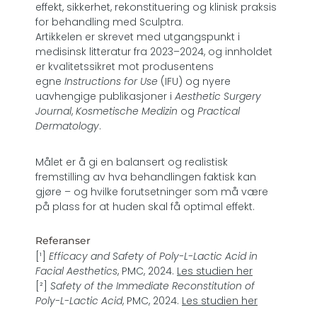
effekt, sikkerhet, rekonstituering og klinisk praksis
for behandling med Sculptra.
Artikkelen er skrevet med utgangspunkt i
medisinsk litteratur fra 2023–2024, og innholdet
er kvalitetssikret mot produsentens
egne
Instructions for Use
(IFU) og nyere
uavhengige publikasjoner i
Aesthetic Surgery
Journal
,
Kosmetische Medizin
og
Practical
Dermatology
.
Målet er å gi en balansert og realistisk
fremstilling av hva behandlingen faktisk kan
gjøre – og hvilke forutsetninger som må være
på plass for at huden skal få optimal effekt.
Referanser
[¹]
Efficacy and Safety of Poly-L-Lactic Acid in
Facial Aesthetics
, PMC, 2024.
Les studien her
[²]
Safety of the Immediate Reconstitution of
Poly-L-Lactic Acid
, PMC, 2024.
Les studien her