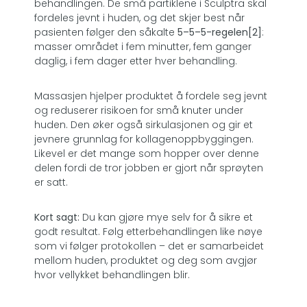
behandlingen. De små partiklene i Sculptra skal
fordeles jevnt i huden, og det skjer best når
pasienten følger den såkalte
5–5–5-regelen[2]
:
masser området i fem minutter, fem ganger
daglig, i fem dager etter hver behandling.
Massasjen hjelper produktet å fordele seg jevnt
og reduserer risikoen for små knuter under
huden. Den øker også sirkulasjonen og gir et
jevnere grunnlag for kollagenoppbyggingen.
Likevel er det mange som hopper over denne
delen fordi de tror jobben er gjort når sprøyten
er satt.
Kort sagt:
Du kan gjøre mye selv for å sikre et
godt resultat. Følg etterbehandlingen like nøye
som vi følger protokollen – det er samarbeidet
mellom huden, produktet og deg som avgjør
hvor vellykket behandlingen blir.