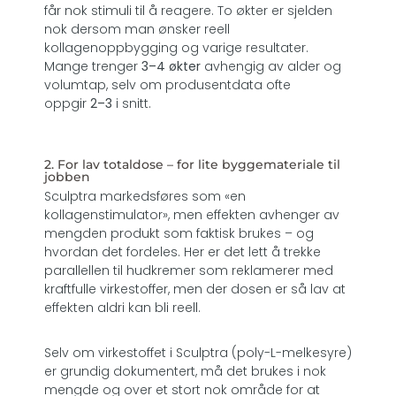
får nok stimuli til å reagere. To økter er sjelden
nok dersom man ønsker reell
kollagenoppbygging og varige resultater.
Mange trenger
3–4 økter
avhengig av alder og
volumtap, selv om produsentdata ofte
oppgir
2–3
i snitt.
2. For lav totaldose – for lite byggemateriale til
jobben
Sculptra markedsføres som «en
kollagenstimulator», men effekten avhenger av
mengden produkt som faktisk brukes – og
hvordan det fordeles. Her er det lett å trekke
parallellen til hudkremer som reklamerer med
kraftfulle virkestoffer, men der dosen er så lav at
effekten aldri kan bli reell.
Selv om virkestoffet i Sculptra (poly-L-melkesyre)
er grundig dokumentert, må det brukes i nok
mengde og over et stort nok område for at