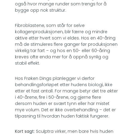
også hvor mange runder som trengs for å
bygge opp nok struktur.
Fibroblastene, som står for selve
kollagenproduksjonen, blir færre og mindre
aktive etter hvert som vi eldes. Hos en 40-åring
må de stimuleres flere ganger før produksjonen
virkelig tar fart – og hos en 50- eller 60-åring
kreves ofte enda mer for å oppnå synlig og
stabil effekt.
Hos Frøken Dings planlegger vi derfor
behandlingsforløpet etter hudens biologi, ikke
etter et fast antall. For mange betyr det tre økter
i 40-årene, fire i 50-årene, og gjerne flere
dersom huden er svært tynn eller har mistet
mye volum. Det er ikke overbehandling – det er
tilpasning til hvordan huden faktisk fungerer.
Kort sagt:
Sculptra virker, men bare hvis huden