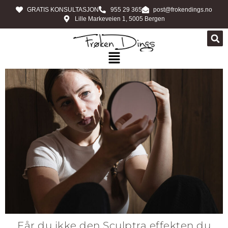
GRATIS KONSULTASJON
955 29 365
post@frokendings.no
Lille Markeveien 1, 5005 Bergen
Får du ikke den Sculptra effekten du