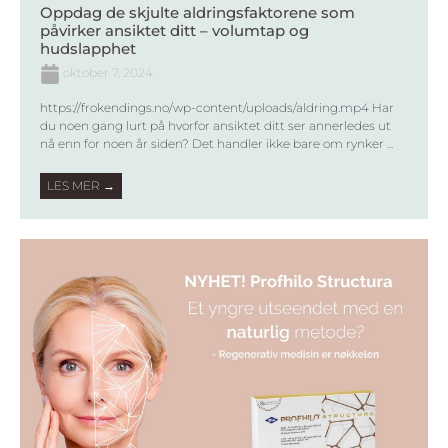
Oppdag de skjulte aldringsfaktorene som
påvirker ansiktet ditt – volumtap og
hudslapphet
oktober 7, 2024
https://frokendings.no/wp-content/uploads/aldring.mp4 Har
du noen gang lurt på hvorfor ansiktet ditt ser annerledes ut
nå enn for noen år siden? Det handler ikke bare om rynker ...
LES MER →