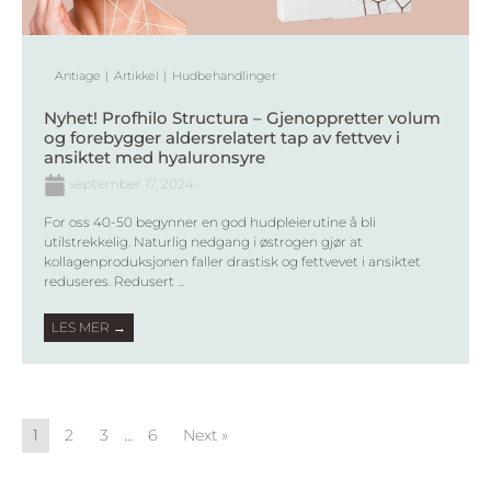
Antiage
Artikkel
Hudbehandlinger
Nyhet! Profhilo Structura – Gjenoppretter volum
og forebygger aldersrelatert tap av fettvev i
ansiktet med hyaluronsyre
september 17, 2024
For oss 40-50 begynner en god hudpleierutine å bli
utilstrekkelig. Naturlig nedgang i østrogen gjør at
kollagenproduksjonen faller drastisk og fettvevet i ansiktet
reduseres. Redusert ...
LES MER →
1
2
3
…
6
Next »