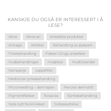
KANSKJE DU OGSÅ ER INTERESSERT I Å
LESE?
Akne
Akne-arr
Anbefalte produkter
Antiage
Artikkel
Behandling av øyeparti
Fillerbehandling
Frøken Dings anbefaler
Hudbehandlinger
Hudpleie
Hudtilstander
Kampanje
Leppefiller
Medisinsk rynkebehandling
Microneedling – dermapen
Perioral dermatitt
Pigmentflekker
Rosacea
Rynkebehandling
Siste nytt fra klinikken
Solbeskyttelse