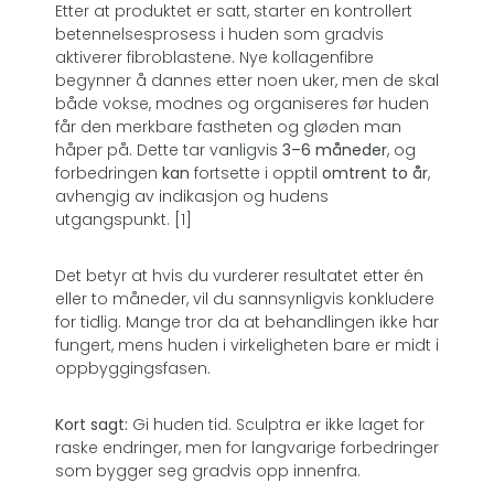
Etter at produktet er satt, starter en kontrollert
betennelsesprosess i huden som gradvis
aktiverer fibroblastene. Nye kollagenfibre
begynner å dannes etter noen uker, men de skal
både vokse, modnes og organiseres før huden
får den merkbare fastheten og gløden man
håper på. Dette tar vanligvis
3–6 måneder
, og
forbedringen
kan
fortsette i opptil
omtrent to år
,
avhengig av indikasjon og hudens
utgangspunkt. [1]
Det betyr at hvis du vurderer resultatet etter én
eller to måneder, vil du sannsynligvis konkludere
for tidlig. Mange tror da at behandlingen ikke har
fungert, mens huden i virkeligheten bare er midt i
oppbyggingsfasen.
Kort sagt:
Gi huden tid. Sculptra er ikke laget for
raske endringer, men for langvarige forbedringer
som bygger seg gradvis opp innenfra.