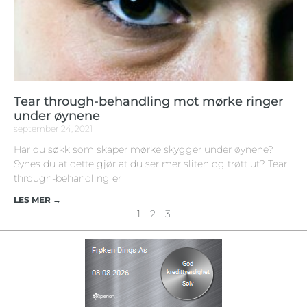
Tear through-behandling mot mørke ringer
under øynene
september 24, 2021
Har du søkk som skaper mørke skygger under øynene?
Synes du at dette gjør at du ser mer sliten og trøtt ut? Tear
through-behandling er
LES MER →
1
2
3