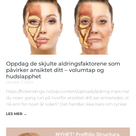
Oppdag de skjulte aldringsfaktorene som
påvirker ansiktet ditt – volumtap og
hudslapphet
oktober 7, 2024
https://frokendings.no/wp-content/uploads/aldring.mp4 Har
du noen gang lurt på hvorfor ansiktet ditt ser annerledes ut
nå enn for noen år siden? Det handler ikke bare om rynker
LES MER →