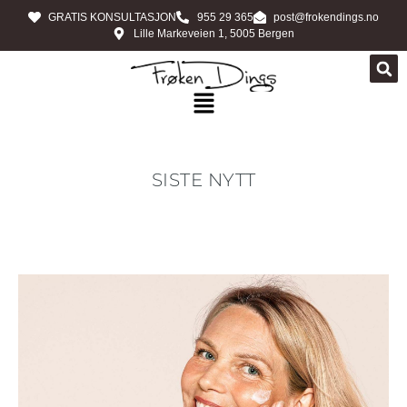
GRATIS KONSULTASJON
955 29 365
post@frokendings.no
Lille Markeveien 1, 5005 Bergen
SISTE NYTT