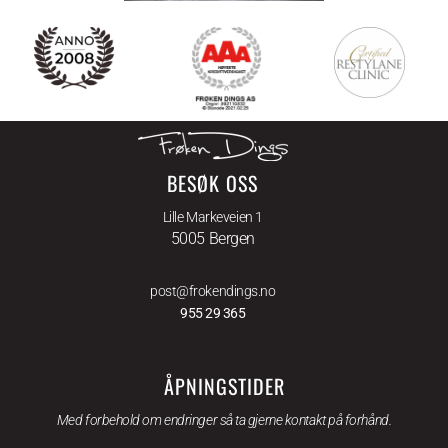
BESØK OSS
Lille Markeveien 1
5005 Bergen
post@frokendings.no
955 29 365
ÅPNINGSTIDER
Med forbehold om endringer så ta gjerne kontakt på forhånd.