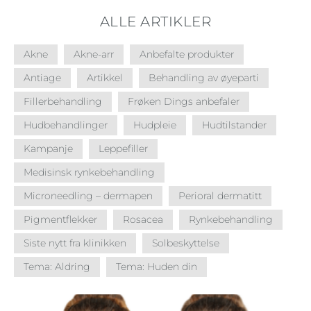
ALLE ARTIKLER
Akne
Akne-arr
Anbefalte produkter
Antiage
Artikkel
Behandling av øyeparti
Fillerbehandling
Frøken Dings anbefaler
Hudbehandlinger
Hudpleie
Hudtilstander
Kampanje
Leppefiller
Medisinsk rynkebehandling
Microneedling – dermapen
Perioral dermatitt
Pigmentflekker
Rosacea
Rynkebehandling
Siste nytt fra klinikken
Solbeskyttelse
Tema: Aldring
Tema: Huden din