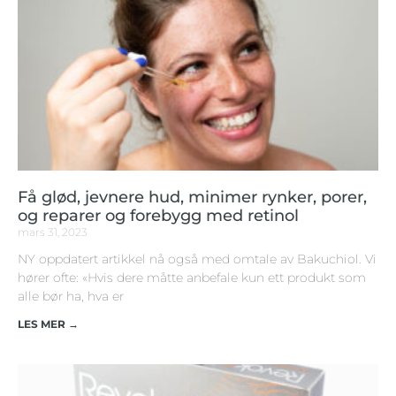
Få glød, jevnere hud, minimer rynker, porer,
og reparer og forebygg med retinol
mars 31, 2023
NY oppdatert artikkel nå også med omtale av Bakuchiol. Vi
hører ofte: «Hvis dere måtte anbefale kun ett produkt som
alle bør ha, hva er
LES MER →