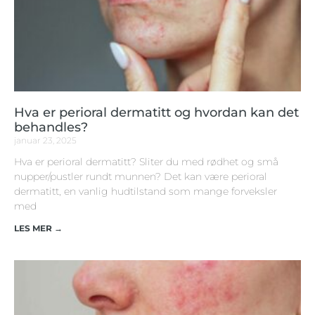
Hva er perioral dermatitt og hvordan kan det
behandles?
januar 23, 2025
Hva er perioral dermatitt? Sliter du med rødhet og små
nupper/pustler rundt munnen? Det kan være perioral
dermatitt, en vanlig hudtilstand som mange forveksler
med
LES MER →