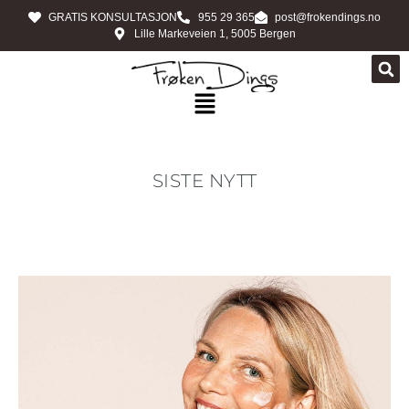
GRATIS KONSULTASJON
955 29 365
post@frokendings.no
Lille Markeveien 1, 5005 Bergen
SISTE NYTT