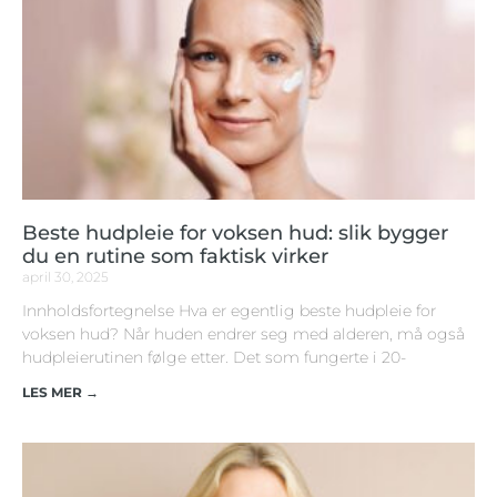
Beste hudpleie for voksen hud: slik bygger
du en rutine som faktisk virker
april 30, 2025
Innholdsfortegnelse Hva er egentlig beste hudpleie for
voksen hud? Når huden endrer seg med alderen, må også
hudpleierutinen følge etter. Det som fungerte i 20-
LES MER →