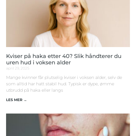
Kviser på haka etter 40? Slik håndterer du
uren hud i voksen alder
april 29, 2025
Mange kvinner får plutselig kviser i voksen alder, selv de
som alltid har hatt stabil hud. Typisk er dype, ømme
utbrudd på haka eller langs
LES MER →