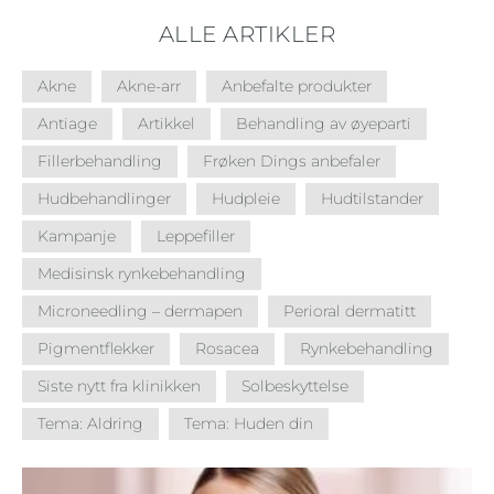
ALLE ARTIKLER
Akne
Akne-arr
Anbefalte produkter
Antiage
Artikkel
Behandling av øyeparti
Fillerbehandling
Frøken Dings anbefaler
Hudbehandlinger
Hudpleie
Hudtilstander
Kampanje
Leppefiller
Medisinsk rynkebehandling
Microneedling – dermapen
Perioral dermatitt
Pigmentflekker
Rosacea
Rynkebehandling
Siste nytt fra klinikken
Solbeskyttelse
Tema: Aldring
Tema: Huden din