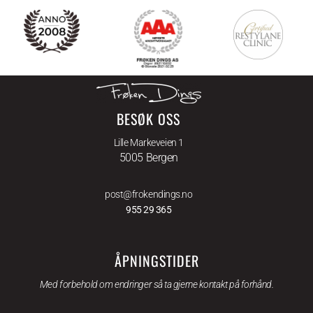
BESØK OSS
Lille Markeveien 1
5005 Bergen
post@frokendings.no
955 29 365
ÅPNINGSTIDER
Med forbehold om endringer så ta gjerne kontakt på forhånd.