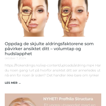
Oppdag de skjulte aldringsfaktorene som
påvirker ansiktet ditt – volumtap og
hudslapphet
oktober 7, 2024
https://frokendings.no/wp-content/uploads/aldring.mp4 Har
du noen gang lurt på hvorfor ansiktet ditt ser annerledes ut
nå enn for noen år siden? Det handler ikke bare om rynker
LES MER →