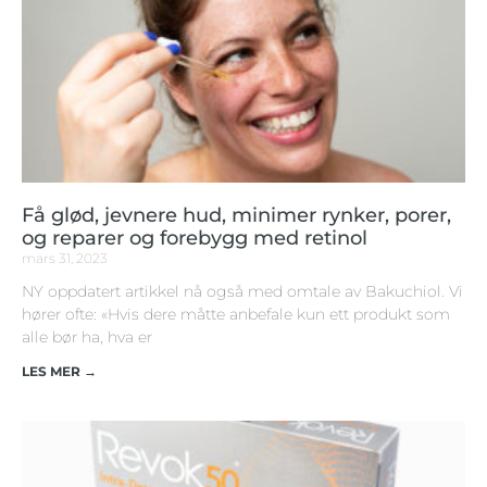
Få glød, jevnere hud, minimer rynker, porer,
og reparer og forebygg med retinol
mars 31, 2023
NY oppdatert artikkel nå også med omtale av Bakuchiol. Vi
hører ofte: «Hvis dere måtte anbefale kun ett produkt som
alle bør ha, hva er
LES MER →