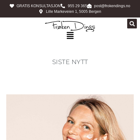
GRATIS KONSULTASJON
955 29 365
post@frokendings.no
Lille Markeveien 1, 5005 Bergen
SISTE NYTT