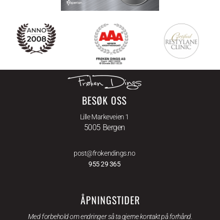
BESØK OSS
Lille Markeveien 1
5005 Bergen
post@frokendings.no
955 29 365
ÅPNINGSTIDER
Med forbehold om endringer så ta gjerne kontakt på forhånd.