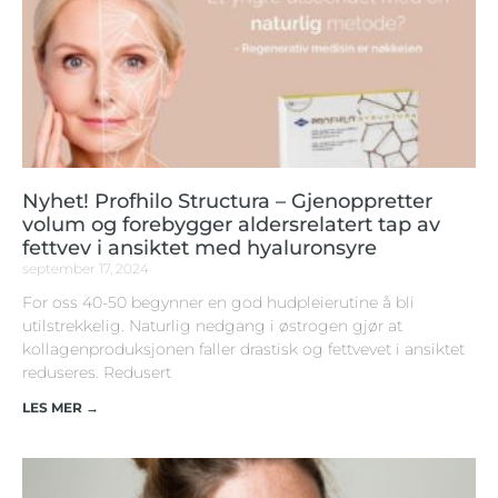
Nyhet! Profhilo Structura – Gjenoppretter
volum og forebygger aldersrelatert tap av
fettvev i ansiktet med hyaluronsyre
september 17, 2024
For oss 40-50 begynner en god hudpleierutine å bli
utilstrekkelig. Naturlig nedgang i østrogen gjør at
kollagenproduksjonen faller drastisk og fettvevet i ansiktet
reduseres. Redusert
LES MER →