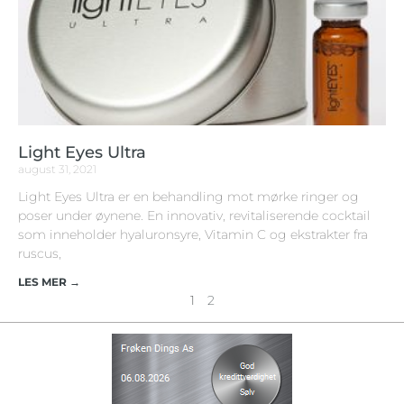
Light Eyes Ultra
august 31, 2021
Light Eyes Ultra er en behandling mot mørke ringer og
poser under øynene. En innovativ, revitaliserende cocktail
som inneholder hyaluronsyre, Vitamin C og ekstrakter fra
ruscus,
LES MER →
1
2