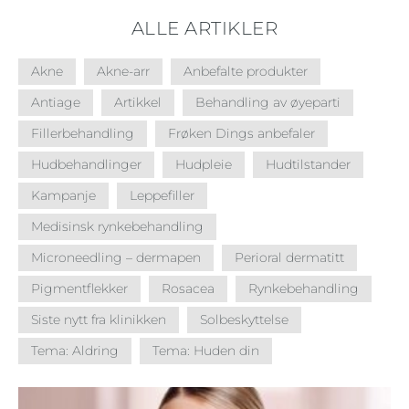
ALLE ARTIKLER
Akne
Akne-arr
Anbefalte produkter
Antiage
Artikkel
Behandling av øyeparti
Fillerbehandling
Frøken Dings anbefaler
Hudbehandlinger
Hudpleie
Hudtilstander
Kampanje
Leppefiller
Medisinsk rynkebehandling
Microneedling – dermapen
Perioral dermatitt
Pigmentflekker
Rosacea
Rynkebehandling
Siste nytt fra klinikken
Solbeskyttelse
Tema: Aldring
Tema: Huden din