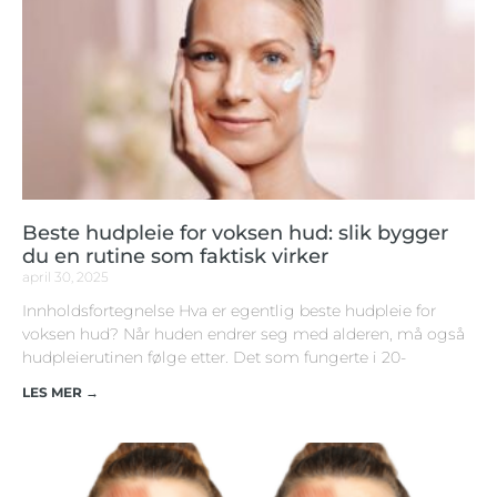
Beste hudpleie for voksen hud: slik bygger
du en rutine som faktisk virker
april 30, 2025
Innholdsfortegnelse Hva er egentlig beste hudpleie for
voksen hud? Når huden endrer seg med alderen, må også
hudpleierutinen følge etter. Det som fungerte i 20-
LES MER →