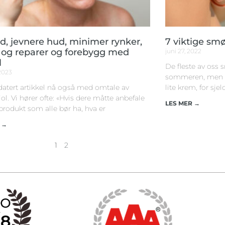
ød, jevnere hud, minimer rynker,
7 viktige smø
, og reparer og forebygg med
juni 27, 2022
l
De fleste av oss
 2023
sommeren, men gan
atert artikkel nå også med omtale av
lite krem, for sje
l. Vi hører ofte: «Hvis dere måtte anbefale
LES MER →
produkt som alle bør ha, hva er
 →
1
2