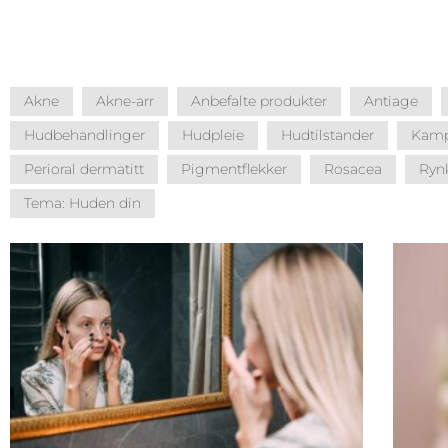
Akne
Akne-arr
Anbefalte produkter
Antiage
Hudbehandlinger
Hudpleie
Hudtilstander
Kamp
Perioral dermatitt
Pigmentflekker
Rosacea
Ryn
Tema: Huden din