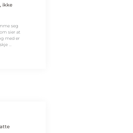
, ikke
komme seg
om sier at
 og med er
je ...
atte