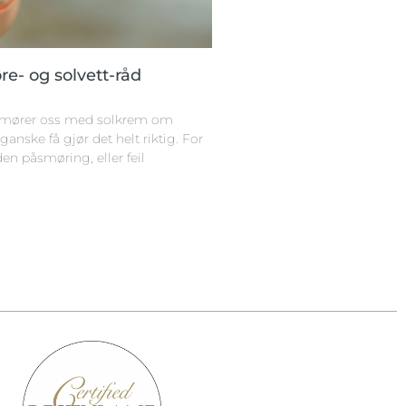
re- og solvett-råd
 smører oss med solkrem om
ske få gjør det helt riktig. For
lden påsmøring, eller feil