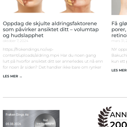
Oppdag de skjulte aldringsfaktorene
Få gl
som påvirker ansiktet ditt – volumtap
porer
og hudslapphet
retino
oktober 7, 2024
mars 31,
https://frokendings.no/wp-
NY oppd
content/uploads/aldring.mp4 Har du noen gang
Bakuchio
lurt på hvorfor ansiktet ditt ser annerledes ut nå enn
kun ett 
for noen år siden? Det handler ikke bare om rynker
LES MER
LES MER →