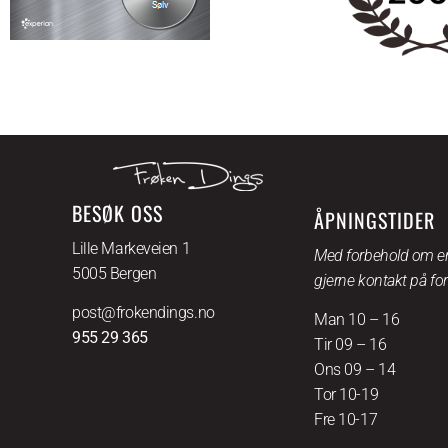
BESØK OSS
ÅPNINGSTIDER
Lille Markeveien 1
Med forbehold om en
5005 Bergen
gjerne kontakt på fo
post@frokendings.no
Man 10 – 16
955 29 365
Tir 09 – 16
Ons 09 – 14
Tor 10-19
Fre 10-17