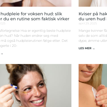
hudpleie for voksen hud: slik
Kviser på hak
 du en rutine som faktisk virker
du uren hud 
 2025
april 29, 2025
sfortegnelse Hva er egentlig beste hudpleie
Mange kvinner får 
sen hud? Når huden endrer seg med
selv de som alltid
, må også hudpleierutinen følge etter. Det
dype, ømme utbru
gerte i 20-
LES MER →
 →