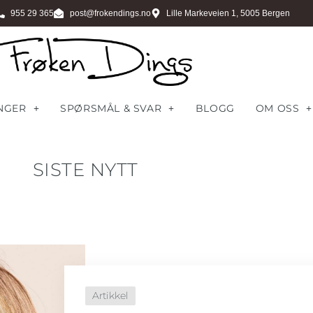
955 29 365
post@frokendings.no
Lille Markeveien 1, 5005 Bergen
NGER
SPØRSMÅL & SVAR
BLOGG
OM OSS
SISTE NYTT
Artikkel