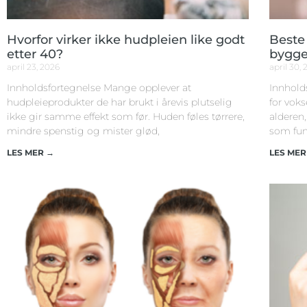
Hvorfor virker ikke hudpleien like godt
Beste 
etter 40?
bygger
april 23, 2026
april 30,
Innholdsfortegnelse Mange opplever at
Innhold
hudpleieprodukter de har brukt i årevis plutselig
for vok
ikke gir samme effekt som før. Huden føles tørrere,
alderen
mindre spenstig og mister glød,
som fun
LES MER →
LES MER