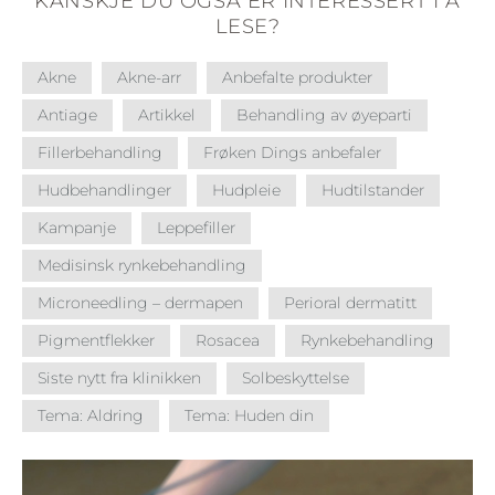
KANSKJE DU OGSÅ ER INTERESSERT I Å
LESE?
Akne
Akne-arr
Anbefalte produkter
Antiage
Artikkel
Behandling av øyeparti
Fillerbehandling
Frøken Dings anbefaler
Hudbehandlinger
Hudpleie
Hudtilstander
Kampanje
Leppefiller
Medisinsk rynkebehandling
Microneedling – dermapen
Perioral dermatitt
Pigmentflekker
Rosacea
Rynkebehandling
Siste nytt fra klinikken
Solbeskyttelse
Tema: Aldring
Tema: Huden din