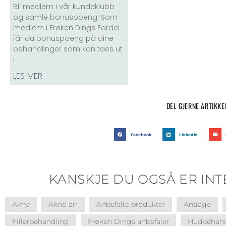
Bli medlem i vår kundeklubb
og samle bonuspoeng! Som
medlem i Frøken Dings Fordel
får du bonuspoeng på dine
behandlinger som kan taes ut
i
LES MER
DEL GJERNE ARTIKKE
Facebook
Linkedin
KANSKJE DU OGSÅ ER INTE
Akne
Akne-arr
Anbefalte produkter
Antiage
Fillerbehandling
Frøken Dings anbefaler
Hudbehand