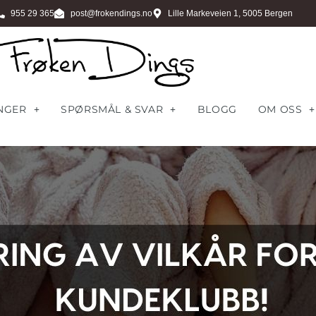
955 29 365
post@frokendings.no
Lille Markeveien 1, 5005 Bergen
NGER
SPØRSMÅL & SVAR
BLOGG
OM OSS