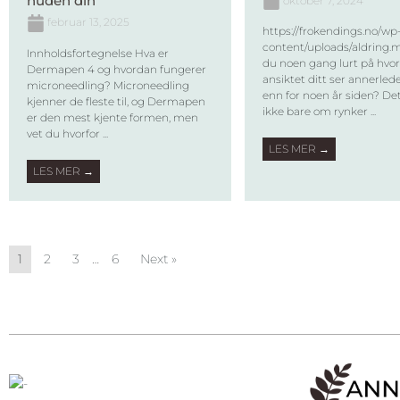
huden din
oktober 7, 2024
februar 13, 2025
https://frokendings.no/wp
content/uploads/aldring.
Innholdsfortegnelse Hva er
du noen gang lurt på hvor
Dermapen 4 og hvordan fungerer
ansiktet ditt ser annerled
microneedling? Microneedling
enn for noen år siden? De
kjenner de fleste til, og Dermapen
ikke bare om rynker ...
er den mest kjente formen, men
vet du hvorfor ...
LES MER →
LES MER →
1
2
3
…
6
Next »