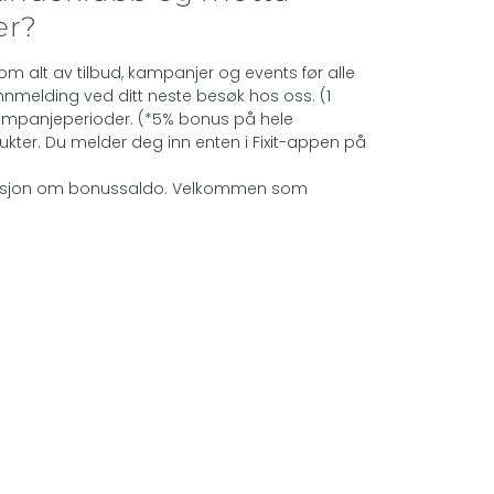
er?
om alt av tilbud, kampanjer og events før alle
nmelding ved ditt neste besøk hos oss. (1
kampanjeperioder. (*5% bonus på hele
kter. Du melder deg inn enten i Fixit-appen på
asjon om bonussaldo. Velkommen som