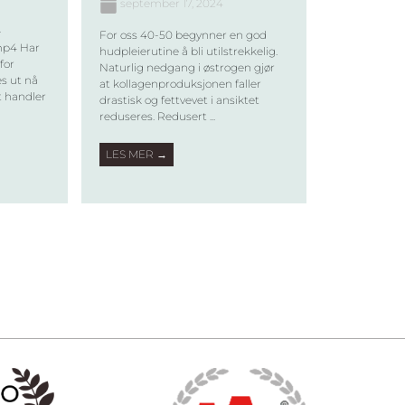
september 17, 2024
-
For oss 40-50 begynner en god
mp4 Har
hudpleierutine å bli utilstrekkelig.
for
Naturlig nedgang i østrogen gjør
es ut nå
at kollagenproduksjonen faller
t handler
drastisk og fettvevet i ansiktet
reduseres. Redusert ...
LES MER →