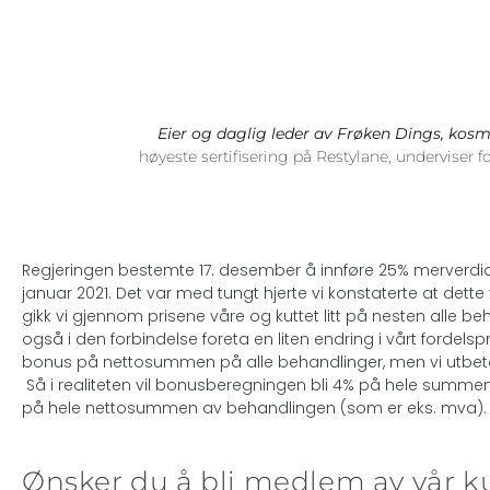
Eier og daglig leder av Frøken Dings, kosm
høyeste sertifisering på Restylane, underviser
Regjeringen bestemte 17. desember å innføre 25% merverdiav
januar 2021. Det var med tungt hjerte vi konstaterte at dette
gikk vi gjennom prisene våre og kuttet litt på nesten alle b
også i den forbindelse foreta en liten endring i vårt fordel
bonus på nettosummen på alle behandlinger, men vi utbeta
Så i realiteten vil bonusberegningen bli 4% på hele summen
på hele nettosummen av behandlingen (som er eks. mva). N
Ønsker du å bli medlem av vår 