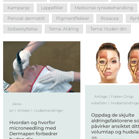
Kampanje
Leppefiller
Medisinsk rynkebehandling
Perioral dermatitt
Pigmentflekker
Rosacea
Ryn
Solbeskyttelse
Tema: Aldring
Tema: Huden din
Antiage
Frøken Dings
anbefaler
Hudbehandlinge
Akne-
arr
Artikkel
Hudbehandlinger
Oppdag de skjulte
aldringsfaktorene 
Hvordan og hvorfor
påvirker ansiktet ditt
microneedling med
volumtap og hudsl
Dermapen forbedrer