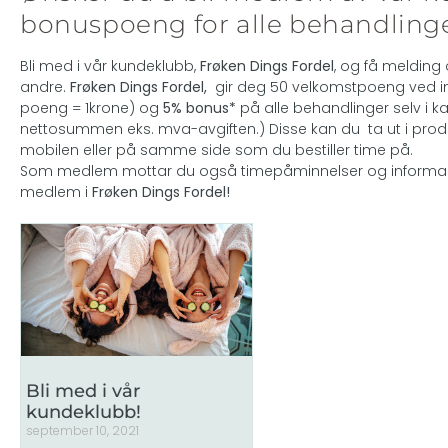
bonuspoeng for alle behandling
Bli med i vår kundeklubb,
Frøken Dings Fordel
, og få melding 
andre.
Frøken Dings Fordel,
gir deg 50 velkomstpoeng ved in
poeng = 1krone) og
5% bonus*
på alle behandlinger selv i 
nettosummen eks. mva-avgiften.) Disse kan du ta ut i produ
mobilen eller på samme side som du bestiller time på.
Som medlem mottar du også timepåminnelser og inform
medlem i
Frøken Dings Fordel!
Bli med i vår
kundeklubb!
september 10, 2021