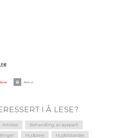
LEN!
Epost
Skriv ut
RESSERT I Å LESE?
Artikkel
Behandling av øyeparti
linger
Hudpleie
Hudtilstander