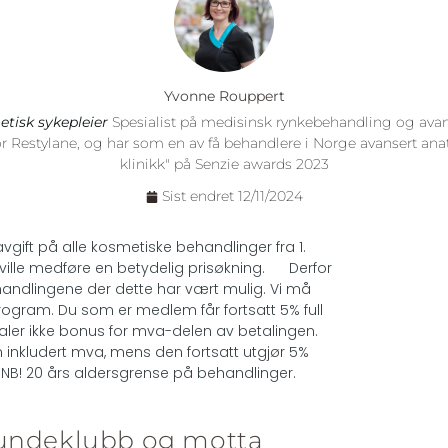
Yvonne Rouppert
etisk sykepleier
Spesialist på medisinsk rynkebehandling og avanse
 for Restylane, og har som en av få behandlere i Norge avansert an
klinikk" på Senzie awards 2023
Sist endret 12/11/2024
gift på alle kosmetiske behandlinger fra 1.
 ville medføre en betydelig prisøkning.
Derfor
ehandlingene der dette har vært mulig. Vi må
sprogram. Du som er medlem får fortsatt 5% full
ler ikke bonus for mva-delen av betalingen.
 inkludert mva, mens den fortsatt utgjør 5%
B! 20 års aldersgrense på behandlinger.
kundeklubb og motta