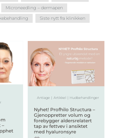
Microneedling – dermapen
kebehandling
Siste nytt fra klinikken
Antiage
Artikkel
Hudbehandlinger
r
Nyhet! Profhilo Structura –
Gjenoppretter volum og
som
forebygger aldersrelatert
 –
tap av fettvev i ansiktet
apphet
med hyaluronsyre