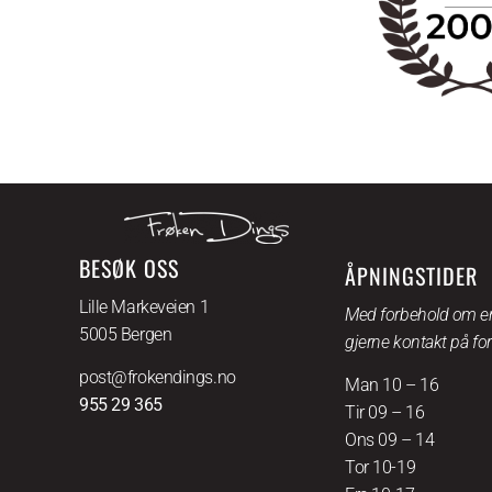
BESØK OSS
ÅPNINGSTIDER
Lille Markeveien 1
Med forbehold om en
5005 Bergen
gjerne kontakt på fo
post@frokendings.no
Man 10 – 16
955 29 365
Tir 09 – 16
Ons 09 – 14
Tor 10-19